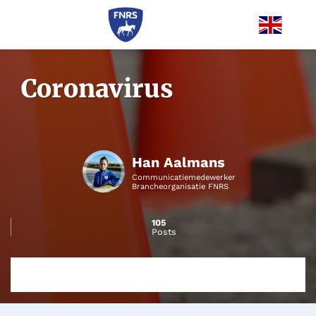
Me
Coronavirus
Han Aalmans
Communicatiemedewerker
Brancheorganisatie FNRS
105
Posts
Kalender
Overzicht