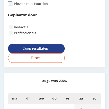
Plezier met Paarden
Geplaatst door
Redactie
Professionals
Toon resultaten
Reset
augustus 2026
ma
di
wo
do
vr
za
zo