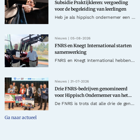
Subsidie Praktijkleren: vergoeding
voor de begeleiding van leerlingen
Heb je als hippisch ondernemer een leerling of BBL-student die je begeleidt op je bedrijf? Dan kom je mogelijk in aanmerking voor de Subsidieregeling Praktijkleren. Met deze regeling ontvang je een tegemoetko..
Nieuws | 05-08-2026
FNRS en Knegt International starten
samenwerking
FNRS en Knegt International hebben de handen ineengeslagen. Met deze samenwerking willen we hippische ondernemers ondersteunen met betrouwbare, veelzijdige en praktijkgerichte machines die het dagelijkse werk..
Nieuws | 31-07-2026
Drie FNRS-bedrijven genomineerd
voor Hippisch Ondernemer van het
Jaar 2026
De FNRS is trots dat alle drie de genomineerden voor de titel Hippisch Ondernemer van het Jaar 2026 lid zijn van de FNRS. Tijdens De Hippische Ondernemer Dag op zaterdag 12 september, die plaatsvindt tijdens...
Ga naar actueel