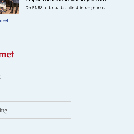
De FNRS is trots dat alle drie de genomineerden voor de titel Hippisch Ondernemer van het Jaar 2026 lid zijn van de FNRS. Tijdens De Hippische Ondernemer Dag op zaterdag 12 september, die plaatsvindt tijdens...
tueel
 met
g
ing