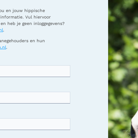
ou en jouw hippische
nformatie. Vul hiervoor
 en heb je geen inloggegevens?
nl
.
manegehouders en hun
.nl
.