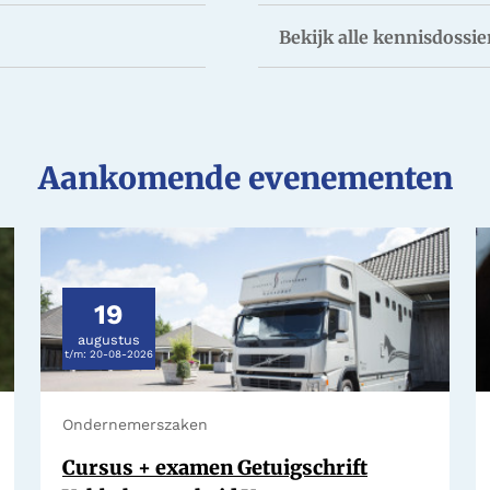
Bekijk alle kennisdossie
Aankomende evenementen
19
augustus
t/m:
20-08-2026
Ondernemerszaken
Cursus + examen Getuigschrift