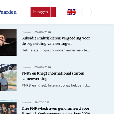
Paarden
Inloggen
Nieuws | 05-08-2026
Subsidie Praktijkleren: vergoeding voor
de begeleiding van leerlingen
Heb je als hippisch ondernemer een leerling of BBL-student die je begeleidt op je bedrijf? Dan kom je mogelijk in aanmerking voor de Subsidieregeling Praktijkleren. Met deze regeling ontvang je een tegemoetko..
Nieuws | 05-08-2026
FNRS en Knegt International starten
samenwerking
FNRS en Knegt International hebben de handen ineengeslagen. Met deze samenwerking willen we hippische ondernemers ondersteunen met betrouwbare, veelzijdige en praktijkgerichte machines die het dagelijkse werk..
Nieuws | 31-07-2026
Drie FNRS-bedrijven genomineerd voor
Hippisch Ondernemer van het Jaar 2026