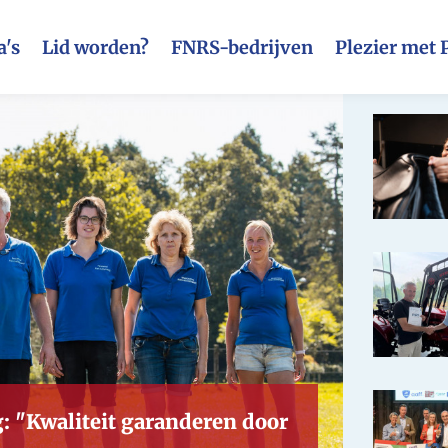
's
Lid worden?
FNRS-bedrijven
Plezier met 
: "Kwaliteit garanderen door